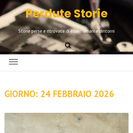
Perdute Storie
Storie perse e ritrovate di esseri umani e dintorni
GIORNO:
24 FEBBRAIO 2026