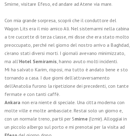
Smirne, visitare Efeso, ed andare ad Atene via mare.
Con mia grande sorpresa, scoprii che il conduttore del
Wagon Lits era il mio amico Ali. Nel sistemarmi nella cabina
a tre cuccette di terza classe, mi disse che era stato molto
preoccupato, perché nel giorno del nostro arrivo a Baghdad,
c’erano stati diversi morti. I giornali avevano minimizzato,
ma all’
Hotel Semiramis
, hanno avuto molti incidenti.
Mi ha salvato Karim, risposi, ma tutto è andato bene e sto
tornando a casa. I due giorni dell’attraversamento
dell’Anatolia furono la ripetizione dei precedenti, con tante
fermate e con tanti caffè.
Ankara
non era niente di speciale. Una citta moderna con
molte ville e molte ambasciate. Restai solo un giorno e,
con un normale treno, partii per S
mirne
(Izmir). Alloggiai in
un piccolo albergo sul porto e mi prenotai per la visita ad
Efeso
del giorno dopo.