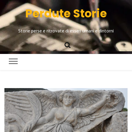
Perdute Storie
Storie perse e ritrovate di esseri umani e dintorni