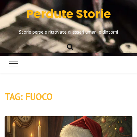
Perdute Storie
Storie perse e ritrovate di esseri umani e dintorni
TAG:
FUOCO