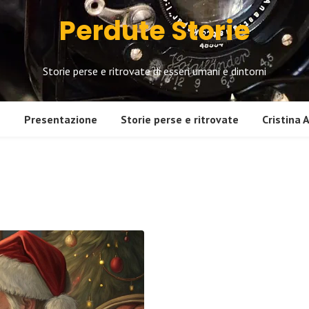
Perdute Storie
Storie perse e ritrovate di esseri umani e dintorni
e
Presentazione
Storie perse e ritrovate
Cristina 
Altre storie
Gin
In viaggio verso Oriente
La 
1. 
Cos
2. 
3. 
4. 