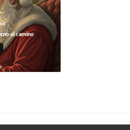
Bag
5. 
– B
RIE
orno al camino
6. 
Ate