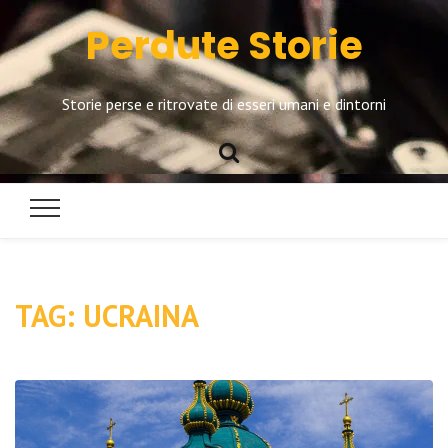
Perdute Storie
Storie perse e ritrovate di esseri umani e dintorni
TAG:
UCRAINA