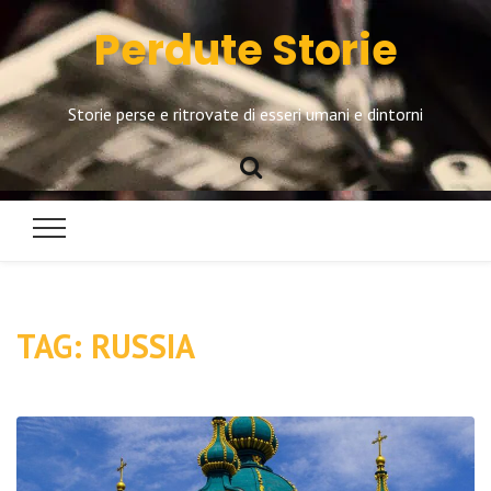
Perdute Storie
Storie perse e ritrovate di esseri umani e dintorni
TAG:
RUSSIA