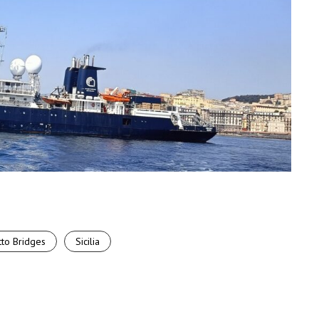
©CNR
to Bridges
Sicilia