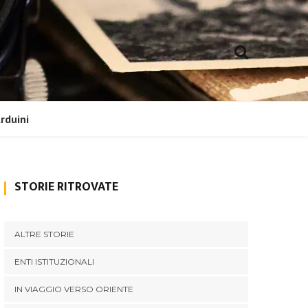
Arduini
o Veronese
carta di credito per gatti liberi
Prologo. Il viaggio. Verona –
STORIE RITROVATE
tantinopoli
Costantinopoli
ALTRE STORIE
Ankara – Konya – Aleppo
ENTI ISTITUZIONALI
IN VIAGGIO VERSO ORIENTE
Mosul – Ninive – Bassora –