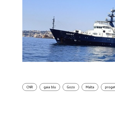
CNR
gaia blu
Gozo
Malta
proget