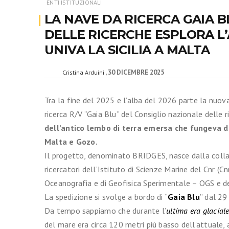
ENTI ISTITUZIONALI
LA NAVE DA RICERCA GAIA 
DELLE RICERCHE ESPLORA L
UNIVA LA SICILIA A MALTA
30 DICEMBRE 2025
Cristina Arduini
Tra la fine del 2025 e l’alba del 2026 parte la nu
ricerca R/V “Gaia Blu” del Consiglio nazionale delle r
dell’antico lembo di terra emersa che fungeva da 
Malta e Gozo.
Il progetto, denominato BRIDGES, nasce dalla collabo
ricercatori dell’Istituto di Scienze Marine del Cnr (Cn
Oceanografia e di Geofisica Sperimentale – OGS e del
La spedizione si svolge a bordo di “
Gaia Blu
” dal 2
Da tempo sappiamo che durante l’
ultima era glacial
del mare era circa 120 metri più basso dell’attuale, 