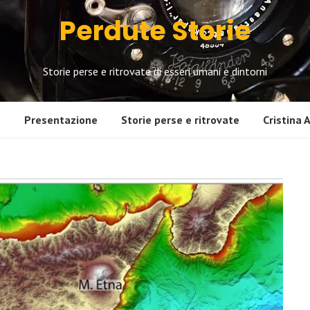
Perdute Storie
Storie perse e ritrovate di esseri umani e dintorni
e
Presentazione
Storie perse e ritrovate
Cristina 
Altre storie
Gin
In viaggio verso Oriente
La 
1. 
Cos
2. 
3. 
4. 