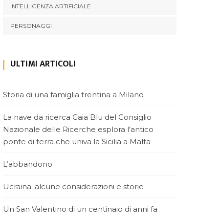
hdad – Babilonia
INTELLIGENZA ARTIFICIALE
Damasco – Baalbek – Beirut
PERSONAGGI
yblos – Trablos
Aleppo – Ankara – Efeso –
ULTIMI ARTICOLI
ne – Venezia
Storia di una famiglia trentina a Milano
La nave da ricerca Gaia Blu del Consiglio
Nazionale delle Ricerche esplora l’antico
ponte di terra che univa la Sicilia a Malta
L’abbandono
Ucraina: alcune considerazioni e storie
Un San Valentino di un centinaio di anni fa